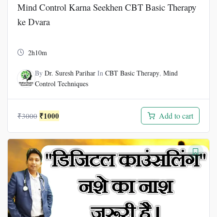
Mind Control Karna Seekhen CBT Basic Therapy
ke Dvara
2h10m
By
Dr. Suresh Parihar
In
CBT Basic Therapy
,
Mind
Control Techniques
Original
Current
₹
1000
Add to cart
₹
3000
price
price
was:
is:
₹3000.
₹1000.