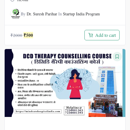
By
Dr. Suresh Parihar
In
Startup India Program
Original
Current
₹
500
Add to cart
₹
2000
price
price
was:
is:
₹2000.
₹500.