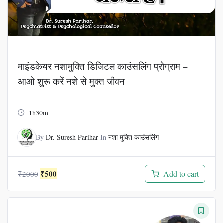
माइंडकेयर नशामुक्ति डिजिटल काउंसलिंग प्रोग्राम –
आओ शुरू करें नशे से मुक्त जीवन
1h30m
By
Dr. Suresh Parihar
In
नशा मुक्ति काउंसलिंग
Original
Current
₹
500
Add to cart
₹
2000
price
price
was:
is:
₹2000.
₹500.