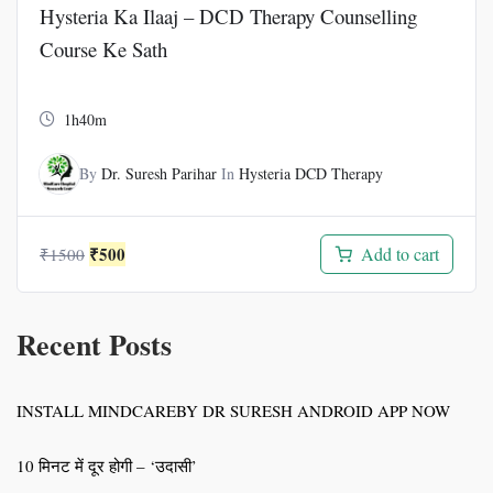
Hysteria Ka Ilaaj – DCD Therapy Counselling
Course Ke Sath
1h40m
By
Dr. Suresh Parihar
In
Hysteria DCD Therapy
Original
Current
₹
500
Add to cart
₹
1500
price
price
was:
is:
₹1500.
₹500.
Recent Posts
INSTALL MINDCAREBY DR SURESH ANDROID APP NOW
10 मिनट में दूर होगी – ‘उदासी’