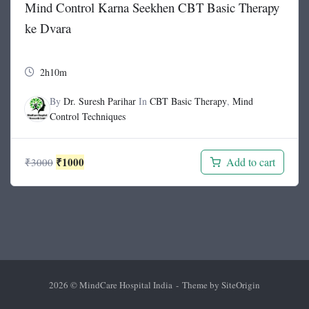
Mind Control Karna Seekhen CBT Basic Therapy
ke Dvara
2h10m
By
Dr. Suresh Parihar
In
CBT Basic Therapy
,
Mind
Control Techniques
Original
Current
₹
1000
Add to cart
₹
3000
price
price
was:
is:
₹3000.
₹1000.
2026 © MindCare Hospital India
Theme by
SiteOrigin