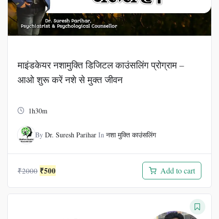
माइंडकेयर नशामुक्ति डिजिटल काउंसलिंग प्रोग्राम –
आओ शुरू करें नशे से मुक्त जीवन
1h30m
By
Dr. Suresh Parihar
In
नशा मुक्ति काउंसलिंग
Original
Current
₹
500
Add to cart
₹
2000
price
price
was:
is:
₹2000.
₹500.