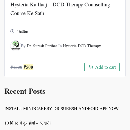
Hysteria Ka Ilaaj – DCD Therapy Counselling
Course Ke Sath
1h40m
By
Dr. Suresh Parihar
In
Hysteria DCD Therapy
Original
Current
₹
500
Add to cart
₹
1500
price
price
was:
is:
₹1500.
₹500.
Recent Posts
INSTALL MINDCAREBY DR SURESH ANDROID APP NOW
10 मिनट में दूर होगी – ‘उदासी’