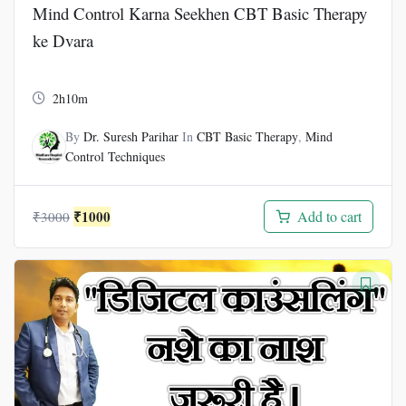
Mind Control Karna Seekhen CBT Basic Therapy
ke Dvara
2h10m
By
Dr. Suresh Parihar
In
CBT Basic Therapy
,
Mind
Control Techniques
Original
Current
₹
1000
Add to cart
₹
3000
price
price
was:
is:
₹3000.
₹1000.