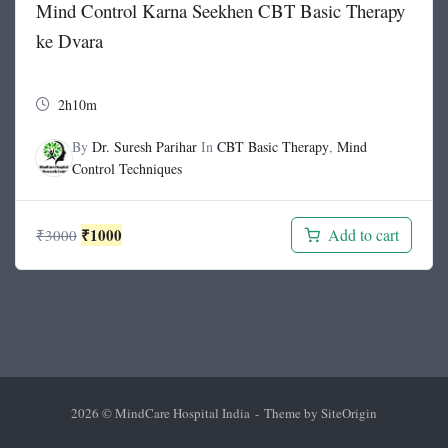
Mind Control Karna Seekhen CBT Basic Therapy
ke Dvara
2h10m
By
Dr. Suresh Parihar
In
CBT Basic Therapy
,
Mind
Control Techniques
Original
Current
₹
1000
Add to cart
₹
3000
price
price
was:
is:
₹3000.
₹1000.
2026 © MindCare Hospital India
Theme by
SiteOrigin