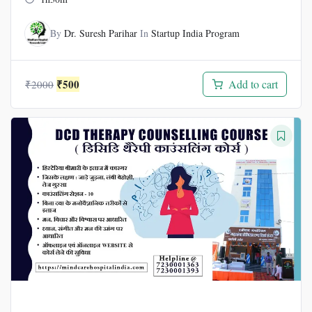
By
Dr. Suresh Parihar
In
Startup India Program
Original
Current
₹
500
Add to cart
₹
2000
price
price
was:
is:
₹2000.
₹500.