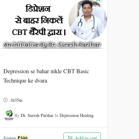
Depression se bahar nikle CBT Basic
Technique ke dvara
1h35m
By
Dr. Suresh Parihar
In
Depression Healing
Original
Current
₹
500
Add to cart
₹
2000