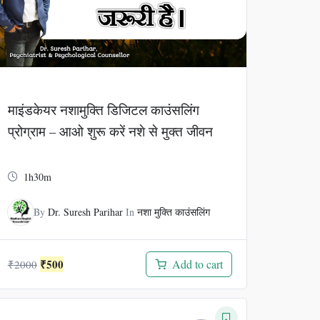
माइंडकेयर नशामुक्ति डिजिटल काउंसलिंग
प्रोग्राम – आओ शुरू करें नशे से मुक्त जीवन
1h30m
By
Dr. Suresh Parihar
In
नशा मुक्ति काउंसलिंग
Original
Current
₹
500
Add to cart
₹
2000
price
price
was:
is:
₹2000.
₹500.