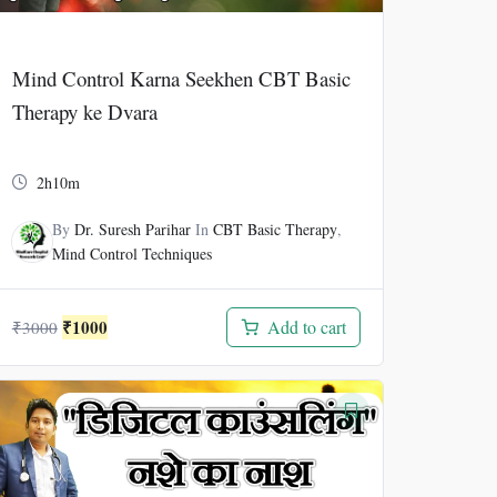
Mind Control Karna Seekhen CBT Basic
Therapy ke Dvara
2h10m
By
Dr. Suresh Parihar
In
CBT Basic Therapy
,
Mind Control Techniques
Original
Current
₹
1000
Add to cart
₹
3000
price
price
was:
is:
₹3000.
₹1000.