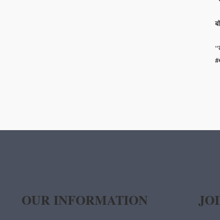
बॉ
“
#
OUR INFORMATION
JO