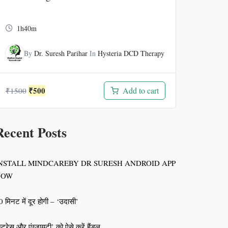
1h40m
By
Dr. Suresh Parihar
In
Hysteria DCD Therapy
Original
Current
₹
500
Add to cart
₹
1500
price
price
was:
is:
₹1500.
₹500.
Recent Posts
NSTALL MINDCAREBY DR SURESH ANDROID APP
NOW
0 मिनट में दूर होगी – ‘उदासी’
स्ट्रेस और एंग्जायटी’ को ऐसे करें हैंडल