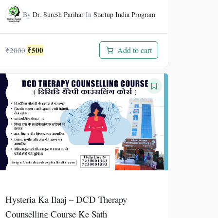
By
Dr. Suresh Parihar
In
Startup India Program
Original
Current
₹
500
Add to cart
₹
2000
price
price
was:
is:
₹2000.
₹500.
Hysteria Ka Ilaaj – DCD Therapy
Counselling Course Ke Sath