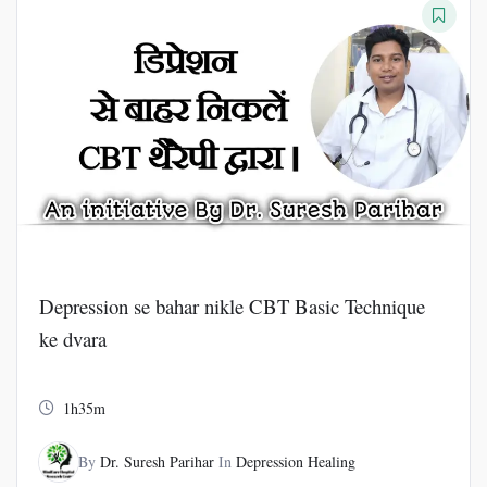
₹2000.
₹500.
Depression se bahar nikle CBT Basic Technique
ke dvara
1h35m
By
Dr. Suresh Parihar
In
Depression Healing