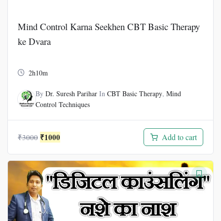
Mind Control Karna Seekhen CBT Basic Therapy
ke Dvara
2h10m
By
Dr. Suresh Parihar
In
CBT Basic Therapy
,
Mind
Control Techniques
Original
Current
₹
1000
Add to cart
₹
3000
price
price
was:
is:
₹3000.
₹1000.