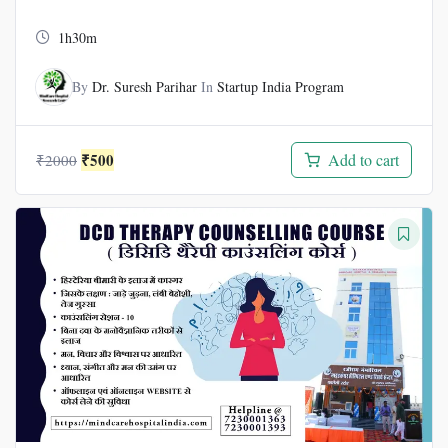
1h30m
By
Dr. Suresh Parihar
In
Startup India Program
Original
Current
₹
500
Add to cart
₹
2000
price
price
was:
is:
₹2000.
₹500.