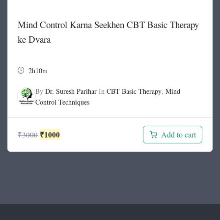
Mind Control Karna Seekhen CBT Basic Therapy
ke Dvara
2h10m
By
Dr. Suresh Parihar
In
CBT Basic Therapy
,
Mind
Control Techniques
Original
Current
₹
1000
Add to cart
₹
3000
price
price
was:
is:
₹3000.
₹1000.