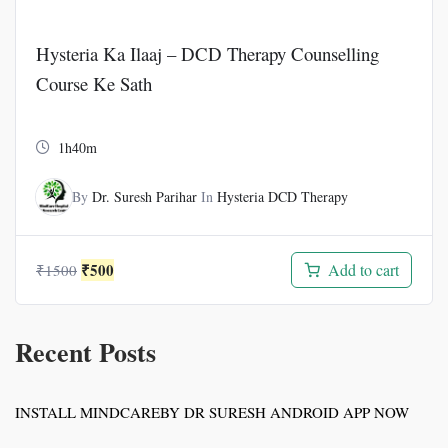
Hysteria Ka Ilaaj – DCD Therapy Counselling
Course Ke Sath
1h40m
By
Dr. Suresh Parihar
In
Hysteria DCD Therapy
Original
Current
₹
500
Add to cart
₹
1500
price
price
was:
is:
₹1500.
₹500.
Recent Posts
INSTALL MINDCAREBY DR SURESH ANDROID APP NOW