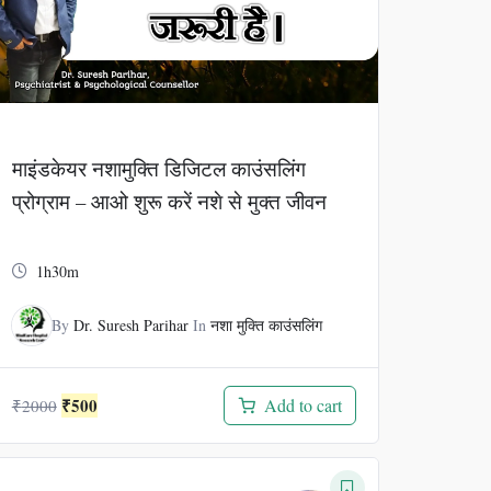
माइंडकेयर नशामुक्ति डिजिटल काउंसलिंग
प्रोग्राम – आओ शुरू करें नशे से मुक्त जीवन
1h30m
By
Dr. Suresh Parihar
In
नशा मुक्ति काउंसलिंग
Original
Current
₹
500
Add to cart
₹
2000
price
price
was:
is:
₹2000.
₹500.