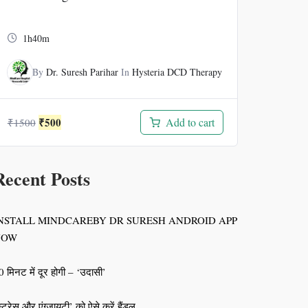
1h40m
By
Dr. Suresh Parihar
In
Hysteria DCD Therapy
Original
Current
₹
500
Add to cart
₹
1500
price
price
was:
is:
₹1500.
₹500.
Recent Posts
NSTALL MINDCAREBY DR SURESH ANDROID APP
NOW
0 मिनट में दूर होगी – ‘उदासी’
स्ट्रेस और एंग्जायटी’ को ऐसे करें हैंडल