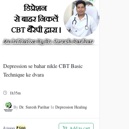
Depression se bahar nikle CBT Basic
Technique ke dvara
1h35m
By
Dr. Suresh Parihar
In
Depression Healing
Original
Current
₹
500
Add to cart
₹
2000