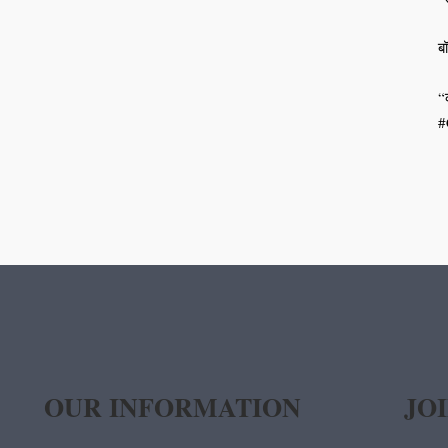
बॉ
“
#
OUR INFORMATION
JO