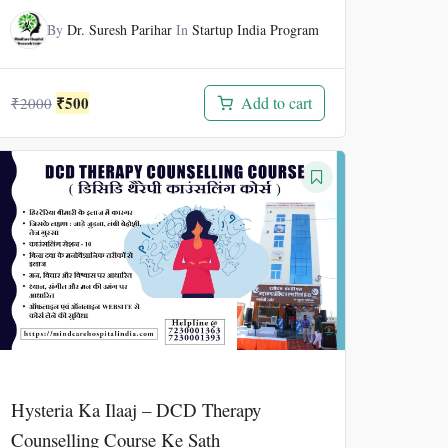
By
Dr. Suresh Parihar
In
Startup India Program
Original
Current
₹
500
Add to cart
₹
2000
price
price
was:
is:
₹2000.
₹500.
Hysteria Ka Ilaaj – DCD Therapy
Counselling Course Ke Sath