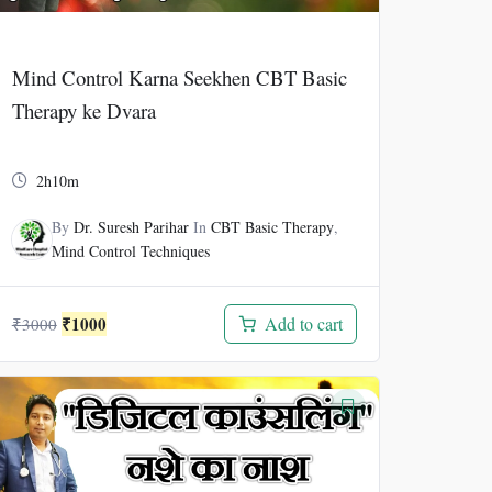
Mind Control Karna Seekhen CBT Basic
Therapy ke Dvara
2h10m
By
Dr. Suresh Parihar
In
CBT Basic Therapy
,
Mind Control Techniques
Original
Current
₹
1000
Add to cart
₹
3000
price
price
was:
is:
₹3000.
₹1000.